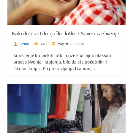
Kako koristiti krojačke lutke? Saveti za šivenje
Jasna
740
avgust 28, 2024
Korišćenje krojačkih lutki može značajno olakšati
proces šivenja i krojenja, bilo da ste početnik ili
iskusni krojač. Pri postavljanju tkanine,...